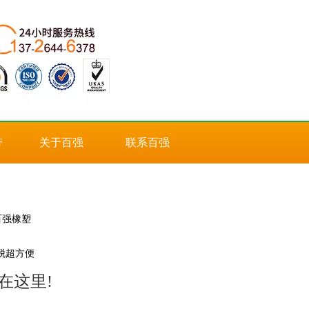
带
关于百强
联系百强
百强橡塑
脱超方便
在这里!