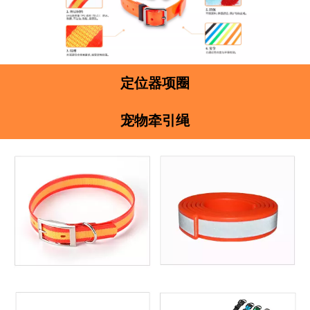
定位器项圈
宠物牵引绳