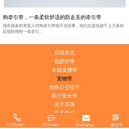
狗牵引带，一条柔软舒适的防走丢的牵引带
现在很多的养宠人对狗牵引带很不当回事，他们总是找成千上万条的
反驳给狗栓一条牵引...
百强首页
包胶织带
全能皮腰带
宠物带
地铁公交拉手
医疗安全带
关于百强
联系我们
137264463...
137264463...
zfb@dgbqx...
微信号