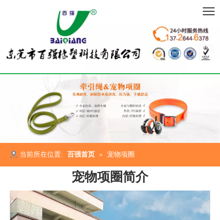
当前所在位置:
百强首页
»
宠物项圈
宠物项圈简介