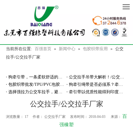
当前所在位置:
百强首页
»
新闻中心
»
包胶织带应用
»
公交
拉手/公交拉手厂家
狗牵引带，一条柔软舒适的防走丢的牵引带
公交拉手吊带大解析！/公交拉手厂家
包胶织带批发/TPU/PVC包胶织带厂家
狗牵引绳带是否必须系？牵引绳带厂家告诉你
选择强拉力公交车拉手，避免断裂危险！
牵引带以优质性能得到印度客户亲睐
公交拉手/公交拉手厂家
百
浏览数量：
17
作者： 公交拉手厂家 发布时间： 2018-04-03 来源：
强橡塑