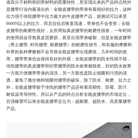
借高分子材料和织带材料的双重特性，所呈现出来的产品特点绝对
是腰带行业内最顶尖的：全能皮腰带的带身有着很好的拉力，这种
拉力强于传统腰带中拉力最大的牛皮腰带产品，据测试可以承受
8000N以上的拉力，而且拉扯后恢复迅速，带身也不会变形；全能
皮腰带的耐磨性很好，众所周知真皮腰带的耐磨性很差，一年时间
的使用就会导致真皮层磨损，甚至出现带身破裂，但是全能皮腰带
（男士腰带, 时尚腰带, 耐磨腰带）的耐磨性很号，和衣服的摩擦和
外界的各种摩擦都不会导致全能皮腰带出现磨痕，几年时间的使
用，腰带带身也会保持良好的外观；全能皮腰带的防水性很不错，
传统腰带的真皮腰带和织带腰带的防水效果都很差，好的防水效果
一方面方便腰带带身的清洗，另一方面也是防止细菌和污渍的浸
透，避免了微生物和细菌对腰带的破坏。除了防水、耐磨、拉力之
外，全能皮腰带较于传统的腰带产品还有着高韧性、防霉、防汗、
耐低温等等特性。所以从产品的特点分析全能皮腰带的市场定位，
百强橡塑可以将全能皮腰带定位为：超耐磨、超防水、高质量腰带
产品。