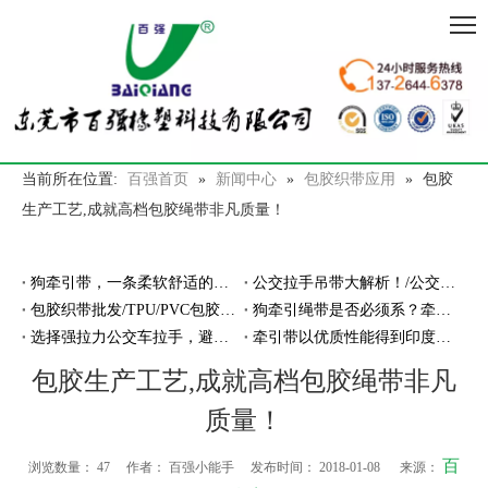
当前所在位置:
百强首页
»
新闻中心
»
包胶织带应用
»
包胶
生产工艺,成就高档包胶绳带非凡质量！
狗牵引带，一条柔软舒适的防走丢的牵引带
公交拉手吊带大解析！/公交拉手厂家
包胶织带批发/TPU/PVC包胶织带厂家
狗牵引绳带是否必须系？牵引绳带厂家告诉你
选择强拉力公交车拉手，避免断裂危险！
牵引带以优质性能得到印度客户亲睐
包胶生产工艺,成就高档包胶绳带非凡
质量！
百
浏览数量：
47
作者： 百强小能手 发布时间： 2018-01-08 来源：