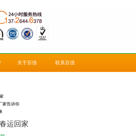
带
关于百强
联系百强
家
厂家告诉你
睐
春运回家