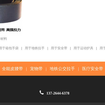
带材料
用于箱包手袋
|
用于地铁拉手
|
用于安全带
|
用于运动护具
|
用
全能皮腰带
|
宠物带
|
地铁公交拉手
|
医疗安全带

137-2644-6378