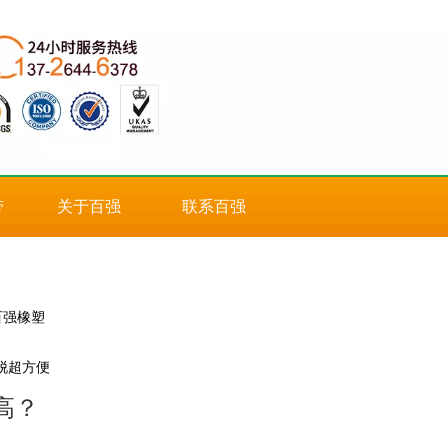
带
关于百强
联系百强
百强橡塑
脱超方便
高？