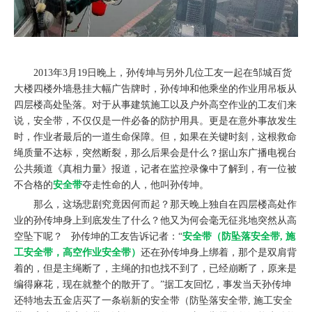
2013年3月19日晚上，孙传坤与另外几位工友一起在邹城百货
大楼四楼外墙悬挂大幅广告牌时，孙传坤和他乘坐的作业用吊板从
四层楼高处坠落。对于从事建筑施工以及户外高空作业的工友们来
说，安全带，不仅仅是一件必备的防护用具。更是在意外事故发生
时，作业者最后的一道生命保障。但，如果在关键时刻，这根救命
绳质量不达标，突然断裂，那么后果会是什么？据山东广播电视台
公共频道《真相力量》报道，记者在监控录像中了解到，有一位被
不合格的
安全带
夺走性命的人，他叫孙传坤。
那么，这场悲剧究竟因何而起？那天晚上独自在四层楼高处作
业的孙传坤身上到底发生了什么？他又为何会毫无征兆地突然从高
空坠下呢？ 孙传坤的工友告诉记者：“
安全带（防坠落安全带, 施
工安全带，高空作业安全带）
还在孙传坤身上绑着，那个是双肩背
着的，但是主绳断了，主绳的扣也找不到了，已经崩断了，原来是
编得麻花，现在就整个的散开了。”据工友回忆，事发当天孙传坤
还特地去五金店买了一条崭新的安全带（防坠落安全带, 施工安全