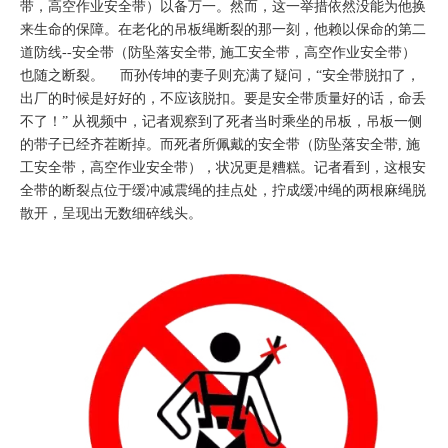
带，高空作业安全带）以备万一。然而，这一举措依然没能为他换
来生命的保障。在老化的吊板绳断裂的那一刻，他赖以保命的第二
道防线--安全带（防坠落安全带, 施工安全带，高空作业安全带）
也随之断裂。 而孙传坤的妻子则充满了疑问，“安全带脱扣了，
出厂的时候是好好的，不应该脱扣。要是安全带质量好的话，命丢
不了！” 从视频中，记者观察到了死者当时乘坐的吊板，吊板一侧
的带子已经齐茬断掉。而死者所佩戴的安全带（防坠落安全带, 施
工安全带，高空作业安全带），状况更是糟糕。记者看到，这根安
全带的断裂点位于缓冲减震绳的挂点处，拧成缓冲绳的两根麻绳脱
散开，呈现出无数细碎线头。