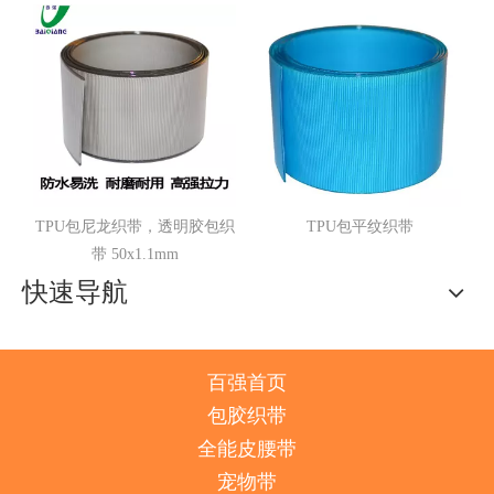
TPU包尼龙织带，透明胶包织
TPU包平纹织带
带 50x1.1mm
快速导航
百强首页
包胶织带
全能皮腰带
宠物带