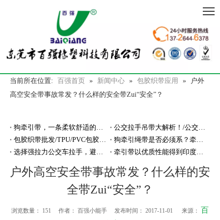
当前所在位置:
百强首页
»
新闻中心
»
包胶织带应用
»
户外
高空安全带事故常发？什么样的安全带Zui“安全”？
狗牵引带，一条柔软舒适的防走丢的牵引带
公交拉手吊带大解析！/公交拉手厂家
包胶织带批发/TPU/PVC包胶织带厂家
狗牵引绳带是否必须系？牵引绳带厂家告诉你
选择强拉力公交车拉手，避免断裂危险！
牵引带以优质性能得到印度客户亲睐
户外高空安全带事故常发？什么样的安
全带Zui“安全”？
百
浏览数量：
151
作者： 百强小能手 发布时间： 2017-11-01 来源：