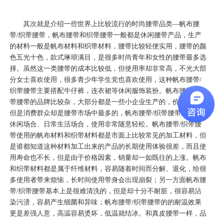
其次就是介绍一些世界上比较流行的时尚腰带品类—帆布腰
带/织带腰带，帆布腰带和织带腰带一般都是休闲腰带产品，生产
的材料一般是帆布材料和织带材料，腰带比较轻便实用，腰带的颜
色五光十色，款式琳琅满目，是很多时尚青年和女性的腰带最多选
择。虽然这一类腰带的成本比较低，但使用率却非常高，不光大部
分女士喜欢使用，很多青少年学生党也喜欢使用，这种帆布腰带/
织带腰带主要搭配牛仔裤，连衣裙等休闲服饰装扮。帆布腰带/织
带腰带的品牌比较杂，大部分都是一些小企业生产的，价格偏低，
但是消费群众却是腰带市场中最多的，帆布腰带/织带腰带适用于
休闲场合、日常生活场合，使用非常随意轻松。帆布腰带/织带腰
带使用的帆布材料和织带材料都是市面上比较常见的加工材料，但
是谁都知道这种材料加工出来的产品的长期使用体验很差，而且使
用寿命也不长，但是由于价格因素，销量却一如既往的上涨。帆布
和织带材料都是属于纤维材料，容易随着时间而分解、退化，给很
多使用者带来烦恼，长时间使用带身会出现崩裂；另一方面帆布腰
带/织带腰带基本上是很难清洗的，但是却十分不耐脏，很容易沾
染污渍，容易产生细菌和异味；帆布腰带/织带腰带的的耐温效果
更是差强人意，高温容易烫坏，低温就结冰。和真皮腰带一样，品