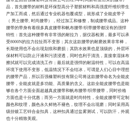
品，首先腰带的材料是环保型高分子塑胶材料和高强度纤维织带生
产加工而成，然后通过专业机器包覆成型，就形成了全能皮带子
（ 男士腰带, 时尚腰带），经过加工和修整，制成腰带成品。这种
腰带的带身有着很多真皮腰带和帆布腰带/织带腰带都没有的强悍
特性：首先这种腰带有非常强的耐拉力，据仪器检测，最多可以承
受8000N的拉力拉扯而不变形；其次这款腰带的耐磨效果非常棒，
长期使用也不会出现划痕和磨损；其防水效果也是顶级的，外层环
保材料可以防止汗液和污渍浸透，同时也利于清洗，直接拿湿抹布
擦拭就可以完成清洗工作；最后就是强悍的耐温特性，可以在高温
环境下使用不变形，低温情况下不会结冰，可谓是人们心目中理想
的腰带产品，所以百强橡塑科技有限公司将这款腰带命名为全能皮
腰带，全能皮就是多功能、高质量的含义。这款全能皮腰带也是能
够在各个方面全面超越真皮腰带和帆布腰带/织带腰带，同时价格
方面也是十分优惠；而另一方面就是时尚特性，全能皮腰带可定制
颜色和纹理，颜色永久鲜艳不褪色，纹理不会出现磨；同时采用高
级挂镀工艺锌合金扣具，这种扣具通过盐雾测试，可以防汗，外观
也十分精致美观。