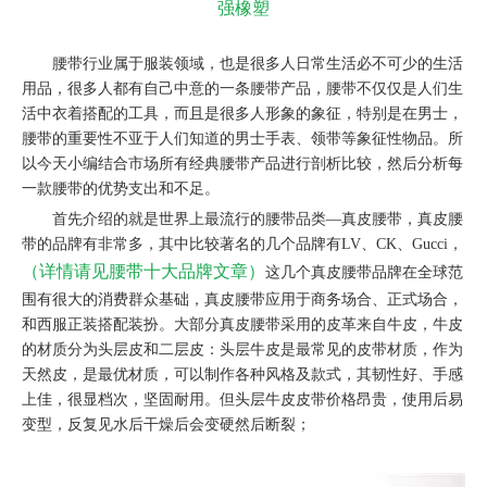
强橡塑
腰带行业属于服装领域，也是很多人日常生活必不可少的生活
用品，很多人都有自己中意的一条腰带产品，腰带不仅仅是人们生
活中衣着搭配的工具，而且是很多人形象的象征，特别是在男士，
腰带的重要性不亚于人们知道的男士手表、领带等象征性物品。所
以今天小编结合市场所有经典腰带产品进行剖析比较，然后分析每
一款腰带的优势支出和不足。
首先介绍的就是世界上最流行的腰带品类—真皮腰带，真皮腰
带的品牌有非常多，其中比较著名的几个品牌有LV、CK、Gucci，
（详情请见腰带十大品牌文章）
这几个真皮腰带品牌在全球范
围有很大的消费群众基础，真皮腰带应用于商务场合、正式场合，
和西服正装搭配装扮。大部分真皮腰带采用的皮革来自牛皮，牛皮
的材质分为头层皮和二层皮：头层牛皮是最常见的皮带材质，作为
天然皮，是最优材质，可以制作各种风格及款式，其韧性好、手感
上佳，很显档次，坚固耐用。但头层牛皮皮带价格昂贵，使用后易
变型，反复见水后干燥后会变硬然后断裂；