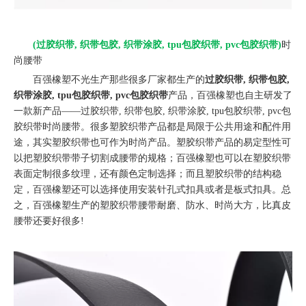
(过胶织带, 织带包胶, 织带涂胶, tpu包胶织带, pvc包胶织带)
时
尚腰带
百强橡塑不光生产那些很多厂家都生产的
过胶织带, 织带包胶,
织带涂胶, tpu包胶织带, pvc包胶织带
产品，百强橡塑也自主研发了
一款新产品——过胶织带, 织带包胶, 织带涂胶, tpu包胶织带, pvc包
胶织带时尚腰带。很多塑胶织带产品都是局限于公共用途和配件用
途，其实塑胶织带也可作为时尚产品。塑胶织带产品的易定型性可
以把塑胶织带带子切割成腰带的规格；百强橡塑也可以在塑胶织带
表面定制很多纹理，还有颜色定制选择；而且塑胶织带的结构稳
定，百强橡塑还可以选择使用安装针孔式扣具或者是板式扣具。总
之，百强橡塑生产的塑胶织带腰带耐磨、防水、时尚大方，比真皮
腰带还要好很多!