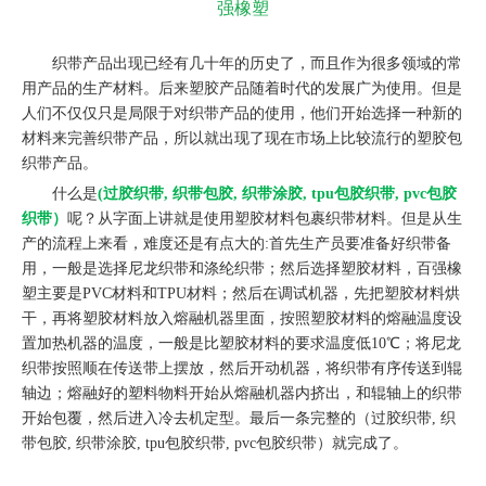
强橡塑
织带产品出现已经有几十年的历史了，而且作为很多领域的常
用产品的生产材料。后来塑胶产品随着时代的发展广为使用。但是
人们不仅仅只是局限于对织带产品的使用，他们开始选择一种新的
材料来完善织带产品，所以就出现了现在市场上比较流行的塑胶包
织带产品。
什么是
(过胶织带, 织带包胶, 织带涂胶, tpu包胶织带, pvc包胶
织带）
呢？从字面上讲就是使用塑胶材料包裹织带材料。但是从生
产的流程上来看，难度还是有点大的:首先生产员要准备好织带备
用，一般是选择尼龙织带和涤纶织带；然后选择塑胶材料，百强橡
塑主要是PVC材料和TPU材料；然后在调试机器，先把塑胶材料烘
干，再将塑胶材料放入熔融机器里面，按照塑胶材料的熔融温度设
置加热机器的温度，一般是比塑胶材料的要求温度低10℃；将尼龙
织带按照顺在传送带上摆放，然后开动机器，将织带有序传送到辊
轴边；熔融好的塑料物料开始从熔融机器内挤出，和辊轴上的织带
开始包覆，然后进入冷去机定型。最后一条完整的（过胶织带, 织
带包胶, 织带涂胶, tpu包胶织带, pvc包胶织带）就完成了。