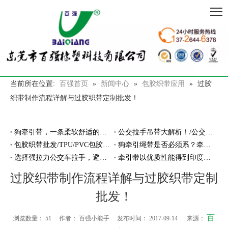
当前所在位置:
百强首页
»
新闻中心
»
包胶织带应用
»
过胶
织带制作流程详解与过胶织带定制批发！
狗牵引带，一条柔软舒适的防走丢的牵引带
公交拉手吊带大解析！/公交拉手厂家
包胶织带批发/TPU/PVC包胶织带厂家
狗牵引绳带是否必须系？牵引绳带厂家告诉你
选择强拉力公交车拉手，避免断裂危险！
牵引带以优质性能得到印度客户亲睐
过胶织带制作流程详解与过胶织带定制
批发！
百
浏览数量：
51
作者： 百强小能手 发布时间： 2017-09-14 来源：