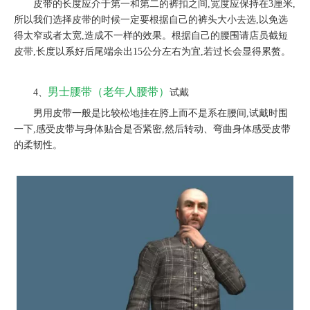
皮带的长度应介于第一和第二的裤扣之间,宽度应保持在3厘米,
所以我们选择皮带的时候一定要根据自己的裤头大小去选,以免选
得太窄或者太宽,造成不一样的效果。根据自己的腰围请店员截短
皮带,长度以系好后尾端余出15公分左右为宜,若过长会显得累赘。
男士腰带（老年人腰带）
4、
试戴
男用皮带一般是比较松地挂在胯上而不是系在腰间,试戴时围
一下,感受皮带与身体贴合是否紧密,然后转动、弯曲身体感受皮带
的柔韧性。