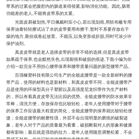
带系的过紧会把腹腔内的肠道束得很紧,影响消化功能。因此,肠胃
功能差的老人,不能将皮带系的太紧。
光面皮易被划伤,平日佩戴时应小心,若出现划痕,用软布蘸专用
保养油膏轻轻擦试沾了水的皮带要用布擦干,暂时不系要存放在干
燥的地方,垂挂或卷起放置。不能压,以免变形或折损,同时可涂少许
保护油剂。
真皮皮带就是老人选择皮带的非常不错的选择,但是真皮皮带
如果疏于保养,也会黯然失色,出现裂痕和破损的痕迹,下面小编为你
介绍一款完全不用担心腰带保养和腰带质量问题的新型腰带产品。
百强橡塑科技有限公司生产的全能皮腰带是一款全新材料的腰
带产品，使用的材料也是新材料，和真皮皮带不同，全能皮腰带产
品是使用的环保型高分子塑胶以及高强度尼龙织带作为生产材料
的，所以有着真皮皮带无法比拟的优势。全能皮腰带的防水效果非
常棒，清洗方便，存放保存也比较轻松，老年人使用腰带对于腰带
的保养工作应该最大程度的简化，全能皮腰带的保养就比较轻松便
捷；全能皮腰带的耐磨性强，外层不会出现明显的磨痕的破裂迹
象，老年人对于产品的质量最为看重，破损断裂对人的形象和健康
都有影响；最后就是强劲的拉力，老年人使用随意调整松紧，不会