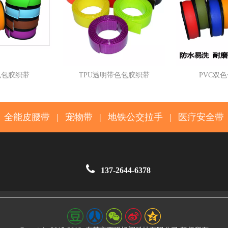
色包胶织带
TPU透明带色包胶织带
PVC双
全能皮腰带
|
宠物带
|
地铁公交拉手
|
医疗安全带

137-2644-6378