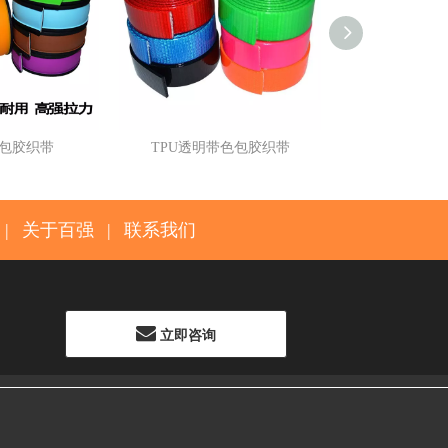
色包胶织带
TPU透明带色包胶织带
TPU包
|
关于百强
|
联系我们
立即咨询