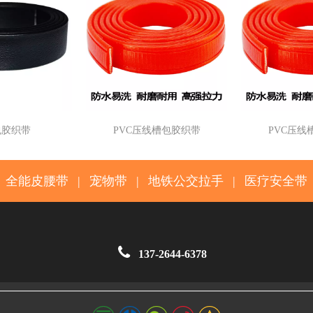
包胶织带
PVC压线槽包胶织带
PVC压线
全能皮腰带
|
宠物带
|
地铁公交拉手
|
医疗安全带

137-2644-6378