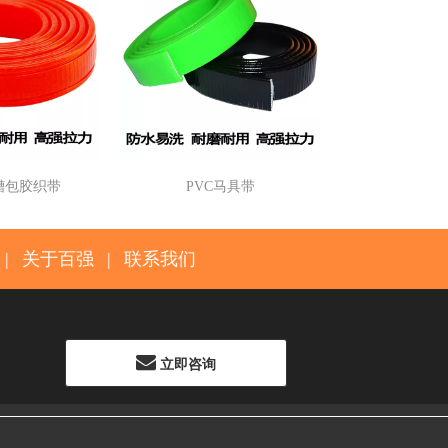
槽包胶织带
PVC马具带
|
关于百强
|
联系我们
立即咨询