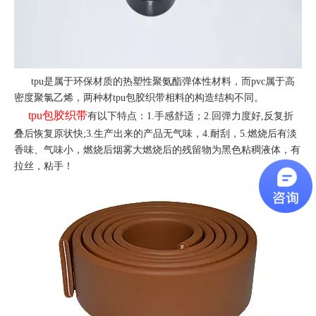
tpu是属于环保材质的热塑性聚氨酯弹体性材料，而pvc属于高
密度聚氯乙烯，两种材tpu包胶织带相料的构造结构不同。
tpu包胶织带
有以下特点：1.手感舒适；2.回弹力度好,反复折
叠后恢复原状快;3.生产出来的产品无气味，4.耐刮，5.燃烧后有淡
香味、气味小，燃烧后烟雾大燃烧后的残留物为黑色粘稠液体，有
拉丝，粘手！