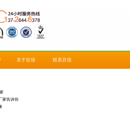
带
关于百强
联系百强
家
厂家告诉你
睐