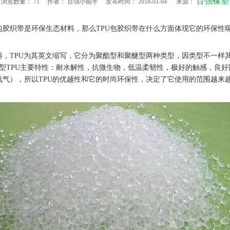
百强橡塑
浏览数量：
71
作者： 百强小能手 发布时间： 2018-01-04 来源：
带是环保生态材料，那么TPU包胶织带在什么方面体现它的环保性
PU为其英文缩写，它分为聚酯型和聚醚型两种类型，因类型不一样其性
型TPU主要特性：耐水解性，抗微生物，低温柔韧性，极好的触感，良好
氧气），所以TPU的优越性和它的时尚环保性，决定了它使用的范围越来