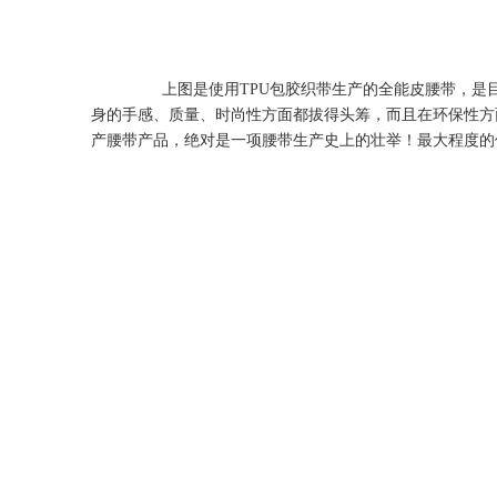
上图是使用TPU包胶织带生产的全能皮腰带，是目前百
身的手感、质量、时尚性方面都拔得头筹，而且在环保性方
产腰带产品，绝对是一项腰带生产史上的壮举！最大程度的