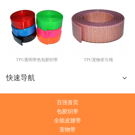
明带色包胶织带
TPU宠物牵引绳
PVC压纹包
快速导航
百强首页
包胶织带
全能皮腰带
宠物带