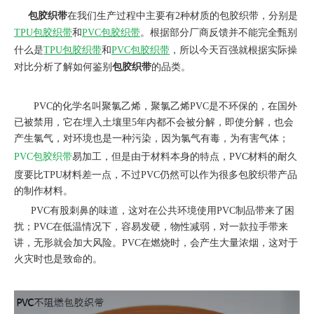
包胶织带
在我们生产过程中主要有2种材质的包胶织带，分别是
TPU包胶织带
和
PVC包胶织带
。根据部分厂商反馈并不能完全甄别
什么是
TPU包胶织带
和
PVC包胶织带
，所以今天百强就根据实际操
对比分析了解如何鉴别
包胶织带
的品类。
PVC的化学名叫聚氯乙烯，聚氯乙烯PVC是不环保的，在国外
已被禁用，它在埋入土壤里5年内都不会被分解，即使分解，也会
产生氯气，对环境也是一种污染，因为氯气有毒，为有害气体；
PVC包胶织带
易加工，但是由于材料本身的特点，PVC材料的耐久
度要比TPU材料差一点，不过PVC仍然可以作为很多包胶织带产品
的制作材料。
PVC有股刺鼻的味道，这对在公共环境使用PVC制品带来了困
扰；PVC在低温情况下，容易发硬，物性减弱，对一款拉手带来
讲，无形就会加大风险。PVC在燃烧时，会产生大量浓烟，这对于
火灾时也是致命的
。